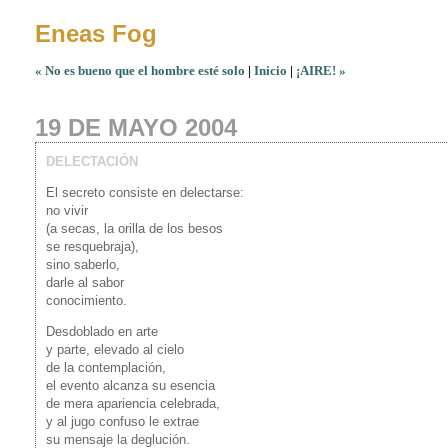
Eneas Fog
« No es bueno que el hombre esté solo
|
Inicio
|
¡AIRE! »
19 DE MAYO 2004
DELECTACIÓN
El secreto consiste en delectarse:
no vivir
(a secas, la orilla de los besos
se resquebraja),
sino saberlo,
darle al sabor
conocimiento.
Desdoblado en arte
y parte, elevado al cielo
de la contemplación,
el evento alcanza su esencia
de mera apariencia celebrada,
y al jugo confuso le extrae
su mensaje la deglución.