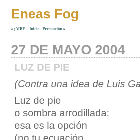
Eneas Fog
« ¡AIRE!
|
Inicio
|
Presunción »
27 DE MAYO 2004
LUZ DE PIE
(Contra una idea de Luis G
Luz de pie
o sombra arrodillada:
esa es la opción
(no tu ecuación