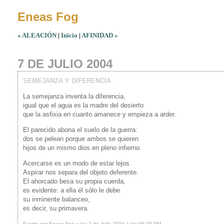
Eneas Fog
« ALEACIÓN
|
Inicio
|
AFINIDAD »
7 DE JULIO 2004
SEMEJANZA Y DIFERENCIA
La semejanza inventa la diferencia,
igual que el agua es la madre del desierto
que la asfixia en cuanto amanece y empieza a arder.
El parecido abona el suelo de la guerra:
dos se pelean porque ambos se quieren
hijos de un mismo dios en pleno infierno.
Acercarse es un modo de estar lejos.
Aspirar nos separa del objeto deferente.
El ahorcado besa su propia cuerda,
es evidente: a ella él sólo le debe
su inminente balanceo,
es decir, su primavera.
Escrito por Eneas Fog a las 7 de Julio 2004 a las 06:29 PM