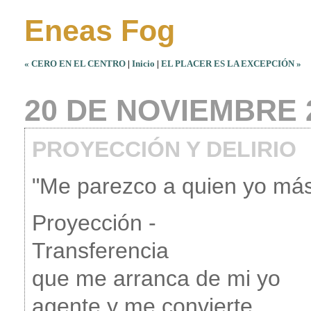
Eneas Fog
« CERO EN EL CENTRO
|
Inicio
|
EL PLACER ES LA EXCEPCIÓN »
20 DE NOVIEMBRE 
PROYECCIÓN Y DELIRIO
"Me parezco a quien yo más
Proyección -
Transferencia
que me arranca de mi yo
agente y me convierte