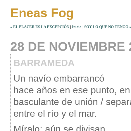
Eneas Fog
« EL PLACER ES LA EXCEPCIÓN
|
Inicio
|
SOY LO QUE NO TENGO 
28 DE NOVIEMBRE 
BARRAMEDA
Un navío embarrancó
hace años en ese punto, en
basculante de unión / separ
entre el río y el mar.
Míralo: aún se divisan