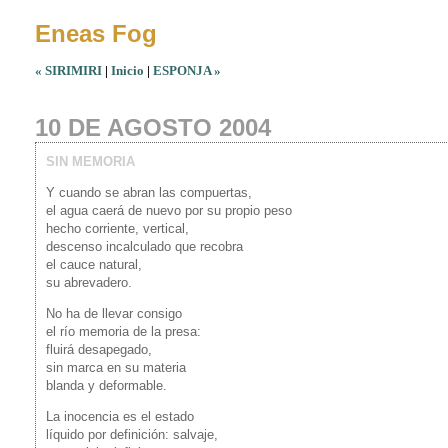
Eneas Fog
« SIRIMIRI
|
Inicio
|
ESPONJA »
10 DE AGOSTO 2004
SIN MEMORIA
Y cuando se abran las compuertas,
el agua caerá de nuevo por su propio peso
hecho corriente, vertical,
descenso incalculado que recobra
el cauce natural,
su abrevadero.
No ha de llevar consigo
el río memoria de la presa:
fluirá desapegado,
sin marca en su materia
blanda y deformable.
La inocencia es el estado
líquido por definición: salvaje,