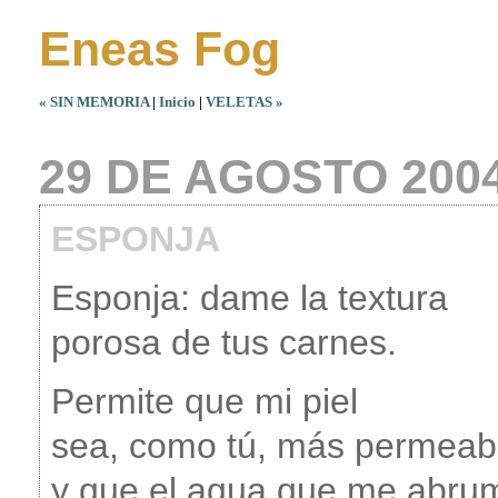
Eneas Fog
« SIN MEMORIA
|
Inicio
|
VELETAS »
29 DE AGOSTO 200
ESPONJA
Esponja: dame la textura
porosa de tus carnes.
Permite que mi piel
sea, como tú, más permeab
y que el agua que me abru